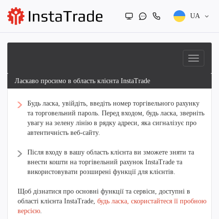
UA
Ласкаво просимо в область клієнта InstaTrade
Будь ласка, увійдіть, введіть номер торгівельного рахунку
та торговельний пароль. Перед входом, будь ласка, зверніть
увагу на зелену лінію в рядку адреси, яка сигналізує про
автентичність веб-сайту.
Після входу в вашу область клієнта ви зможете зняти та
внести кошти на торгівельний рахунок InstaTrade та
використовувати розширені функції для клієнтів.
Щоб дізнатися про основні функції та сервіси, доступні в
області клієнта InstaTrade,
будь ласка, скористайтеся її пробною
версією
.