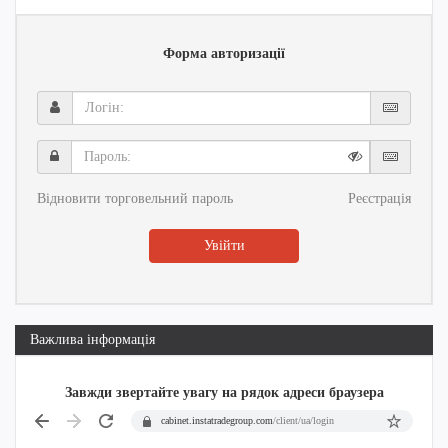
Форма авторизації
Логін:
Пароль:
Відновити торговельний пароль
Реєстрація
Увійти
Важлива інформація
Завжди звертайте увагу на рядок адреси браузера
cabinet.instatradegroup.com
/client/ua/login