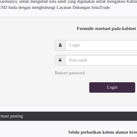
Karenanya, untuk mengubah kata sandi yang digunakan untuk mengakses Kabinet
USD Anda dengan menghubungi Layanan Dukungan InstaTrade.
Formulir otorisasi pada kabinet
Login:
Kata
sandi:
Restore password
Login
rmasi penting
Selalu perhatikan kolom alamat bro